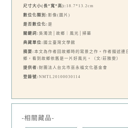
尺寸大小(長*寬*高):
18.7*13.2cm
數位化類別:
影像(圖片)
是否數位化:
是
關鍵詞:
吳濁流│故鄉｜風光│掃墓
典藏單位:
國立臺灣文學館
摘要:
本文為作者回故鄉時的寫景之作。作者描述連
鄉，看到故鄉依舊是一片好風光。（文/莊雅雯）
提供者:
財團法人台北市巫永福文化基金會
登錄號:
NMTL20100030114
-相關藏品-