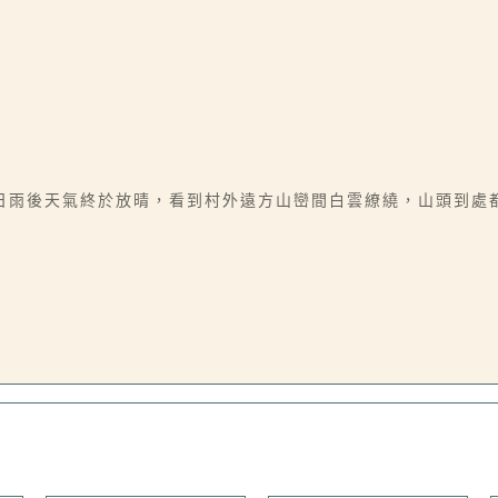
日雨後天氣終於放晴，看到村外遠方山巒間白雲繚繞，山頭到處