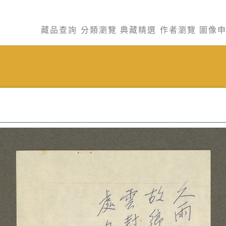
藏品查詢
分類瀏覽
典藏精選
作者瀏覽
圖像