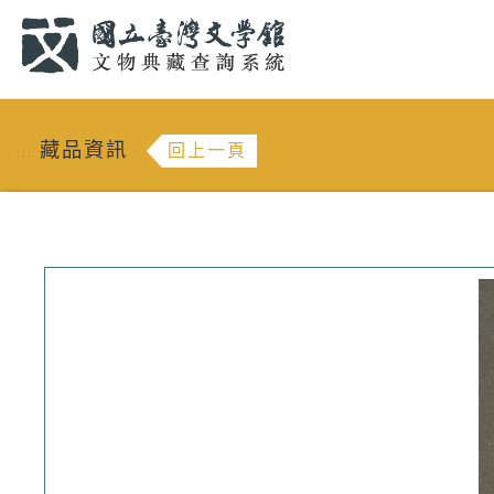
跳到主要內容
:::
藏品資訊
回上一頁
:::