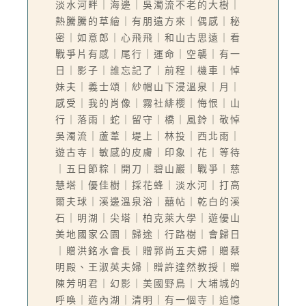
淡水河畔｜海邊｜吳濁流不老的大樹｜
熱騰騰的草繪｜有朋遠方來｜偶感｜秘
密｜如意郎｜心飛飛｜和山古思遠｜看
戰爭片有感｜尾行｜運命｜空襲｜有一
日｜影子｜誰忘記了｜前程｜機車｜悼
妹夫｜義士頌｜紗帽山下浸溫泉｜月｜
感受｜我的肖像｜霧社緋櫻｜悔恨｜山
行｜落雨｜蛇｜留守｜橋｜風鈴｜敬悼
吳濁流｜蘆葦｜堤上｜林投｜西北雨｜
遊古寺｜敏感的皮膚｜印象｜花｜等待
｜五日節粽｜開刀｜碧山巖｜戰爭｜慈
慧塔｜優佳樹｜採花蜂｜淡水河｜打高
爾夫球｜溪邊溫泉浴｜囍帖｜乾白的溪
石｜明湖｜尖塔｜柏克萊大學｜遊優山
美地國家公園｜歸途｜行路樹｜會歸日
｜贈洪銘水會長｜贈郭尚五夫婦｜贈蔡
明殿、王淑英夫婦｜贈許達然教授｜贈
陳芳明君｜幻影｜美國野鳥｜大埔城的
呼喚｜遊內湖｜清明｜有一個寺｜追憶