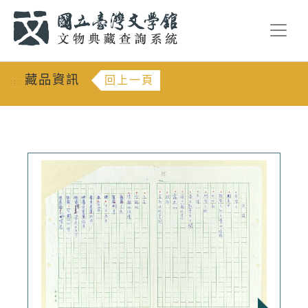
跳到主要內容
:::
藏品資訊
回上一頁
:::