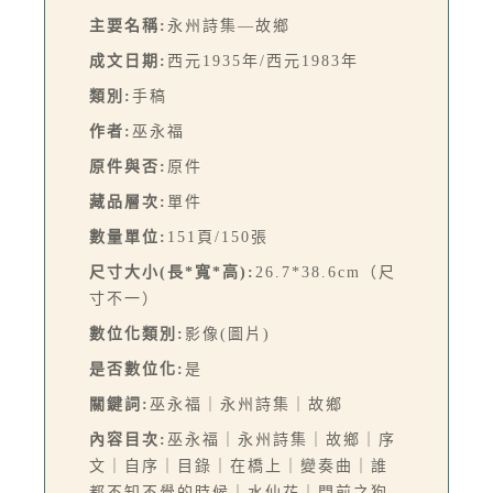
主要名稱:
永州詩集—故鄉
成文日期:
西元1935年/西元1983年
類別:
手稿
作者:
巫永福
原件與否:
原件
藏品層次:
單件
數量單位:
151頁/150張
尺寸大小(長*寬*高):
26.7*38.6cm（尺
寸不一）
數位化類別:
影像(圖片)
是否數位化:
是
關鍵詞:
巫永福｜永州詩集｜故鄉
內容目次:
巫永福｜永州詩集｜故鄉｜序
文｜自序｜目錄｜在橋上｜變奏曲｜誰
都不知不覺的時候｜水仙花｜門前之狗