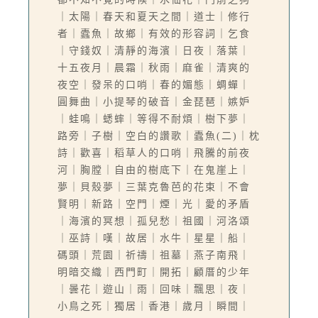
｜太陽｜春天和夏天之間｜道士｜修行
者｜蠹魚｜故鄉｜有效的形容詞｜乞食
｜守錢奴｜清靜的海濱｜日夜｜落葉｜
十五夜月｜晨霜｜秋雨｜麻雀｜清爽的
夜空｜發呆的口哨｜春的媚態｜蜩蟬｜
圓舞曲｜小提琴的破音｜金琵琶｜嫉妒
｜蛙鳴｜蟋蟀｜等得不耐煩｜樹下夢｜
路旁｜子樹｜空白的讚歌｜蠹魚(二)｜枕
詩｜歡喜｜稻草人的口哨｜飛騰的前夜
河｜胸膛｜自由的樹底下｜在鬼崖上｜
夢｜貝殼夢｜三葉克魯芭的花束｜不會
賢明｜新路｜空門｜煙｜光｜愛的矛盾
｜海濱的冥想｜孤兒愁｜祖國｜河洛頌
｜巫詩｜嘆｜故居｜水牛｜星星｜船｜
碼頭｜荒園｜祈禱｜祖墓｜燕子南飛｜
明暗交織｜西門町｜開拓｜顧厝的少年
｜曇花｜遊山｜雨｜回味｜飄思｜夜｜
小鳥之死｜獨居｜香港｜歲月｜瞬間｜