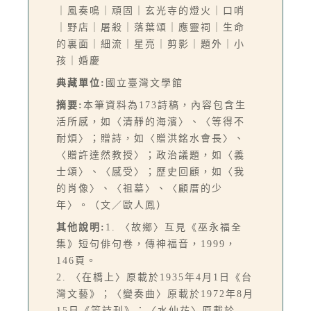
｜風奏鳴｜頑固｜玄光寺的燈火｜口哨
｜野店｜屠殺｜落葉頌｜應靈祠｜生命
的裏面｜細流｜星亮｜剪影｜題外｜小
孩｜婚慶
典藏單位:
國立臺灣文學館
摘要:
本筆資料為173詩稿，內容包含生
活所感，如〈清靜的海濱〉、〈等得不
耐煩〉；贈詩，如〈贈洪銘水會長〉、
〈贈許達然教授〉；政治議題，如〈義
士頌〉、〈感受〉；歷史回顧，如〈我
的肖像〉、〈祖墓〉、〈顧厝的少
年〉。（文／歐人鳳）
其他說明:
1. 〈故鄉〉互見《巫永福全
集》短句俳句卷，傳神福音，1999，
146頁。
2. 〈在橋上〉原載於1935年4月1日《台
灣文藝》；〈變奏曲〉原載於1972年8月
15日《笠詩刊》；〈水仙花〉原載於