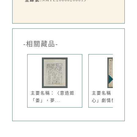
-相關藏品-
主要名稱：〈意造姬
主要名稱：「俠骨丹
「姜」，夢...
心」劇情發展