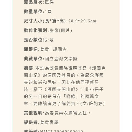
藏品層次:
單件
數量單位:
1頁
尺寸大小(長*寬*高):
20.9*29.6cm
數位化類別:
影像(圖片)
是否數位化:
是
關鍵詞:
姜貴│護國寺
典藏單位:
國立臺灣文學館
摘要:
本註為姜貴簡略說明其寫《護國寺
開山記》的原因及其目的。為感念護國
寺的和尚和尼姑，因此在他們建新屋
時，寫下《護國寺開山記》。此小冊子
的另一目的是保存「附錄」的兩篇文
章，要讓讀者更了解姜貴。(文/許妃婷)
其他說明:
為姜貴再次謄寫之註。
提供者:
姜貴家屬
登錄號:
NMTL20060200019