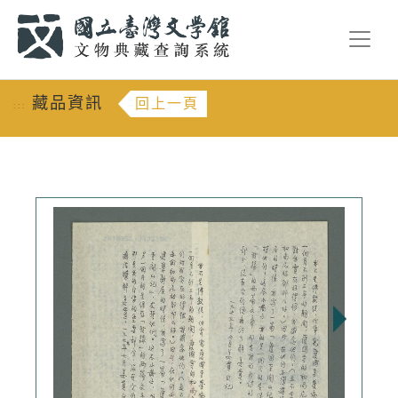
跳到主要內容
:::
藏品資訊
回上一頁
:::