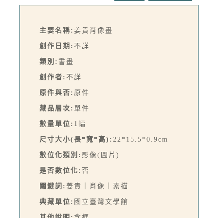
主要名稱:
姜貴肖像畫
創作日期:
不詳
類別:
書畫
創作者:
不詳
原件與否:
原件
藏品層次:
單件
數量單位:
1幅
尺寸大小(長*寬*高):
22*15.5*0.9cm
數位化類別:
影像(圖片)
是否數位化:
否
關鍵詞:
姜貴｜肖像｜素描
典藏單位:
國立臺灣文學館
其他說明:
含框