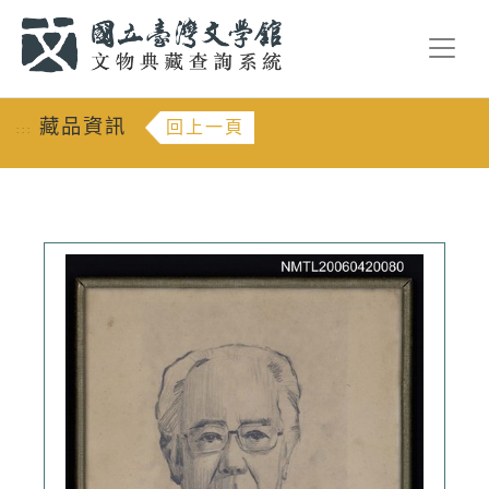
跳到主要內容
:::
藏品資訊
回上一頁
:::