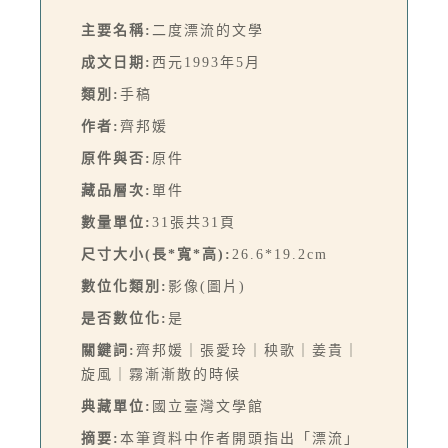
主要名稱:
二度漂流的文學
成文日期:
西元1993年5月
類別:
手稿
作者:
齊邦媛
原件與否:
原件
藏品層次:
單件
數量單位:
31張共31頁
尺寸大小(長*寬*高):
26.6*19.2cm
數位化類別:
影像(圖片)
是否數位化:
是
關鍵詞:
齊邦媛｜張愛玲｜秧歌｜姜貴｜
旋風｜霧漸漸散的時候
典藏單位:
國立臺灣文學館
摘要:
本筆資料中作者開頭指出「漂流」