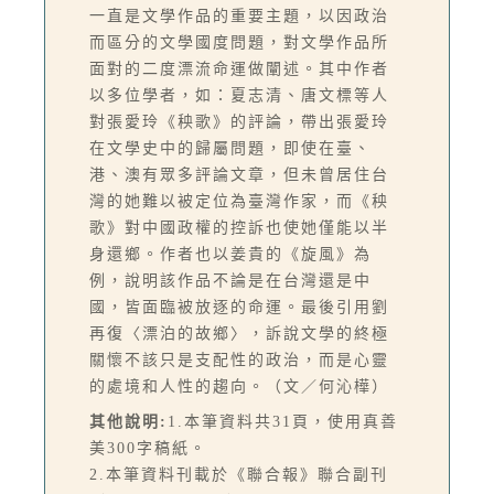
一直是文學作品的重要主題，以因政治
而區分的文學國度問題，對文學作品所
面對的二度漂流命運做闡述。其中作者
以多位學者，如：夏志清、唐文標等人
對張愛玲《秧歌》的評論，帶出張愛玲
在文學史中的歸屬問題，即使在臺、
港、澳有眾多評論文章，但未曾居住台
灣的她難以被定位為臺灣作家，而《秧
歌》對中國政權的控訴也使她僅能以半
身還鄉。作者也以姜貴的《旋風》為
例，說明該作品不論是在台灣還是中
國，皆面臨被放逐的命運。最後引用劉
再復〈漂泊的故鄉〉，訴說文學的終極
關懷不該只是支配性的政治，而是心靈
的處境和人性的趨向。（文／何沁樺）
其他說明:
1.本筆資料共31頁，使用真善
美300字稿紙。
2.本筆資料刊載於《聯合報》聯合副刊