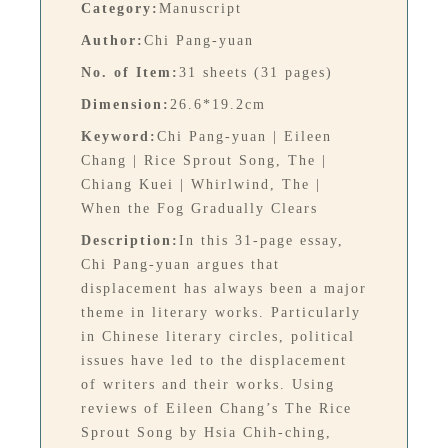
Category:
Manuscript
Author:
Chi Pang-yuan
No. of Item:
31 sheets (31 pages)
Dimension:
26.6*19.2cm
Keyword:
Chi Pang-yuan | Eileen
Chang | Rice Sprout Song, The |
Chiang Kuei | Whirlwind, The |
When the Fog Gradually Clears
Description:
In this 31-page essay,
Chi Pang-yuan argues that
displacement has always been a major
theme in literary works. Particularly
in Chinese literary circles, political
issues have led to the displacement
of writers and their works. Using
reviews of Eileen Chang’s The Rice
Sprout Song by Hsia Chih-ching,