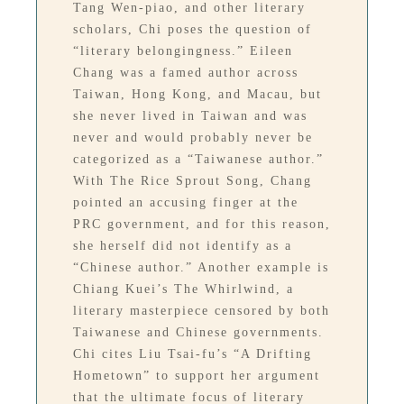
Tang Wen-piao, and other literary
scholars, Chi poses the question of
“literary belongingness.” Eileen
Chang was a famed author across
Taiwan, Hong Kong, and Macau, but
she never lived in Taiwan and was
never and would probably never be
categorized as a “Taiwanese author.”
With The Rice Sprout Song, Chang
pointed an accusing finger at the
PRC government, and for this reason,
she herself did not identify as a
“Chinese author.” Another example is
Chiang Kuei’s The Whirlwind, a
literary masterpiece censored by both
Taiwanese and Chinese governments.
Chi cites Liu Tsai-fu’s “A Drifting
Hometown” to support her argument
that the ultimate focus of literary