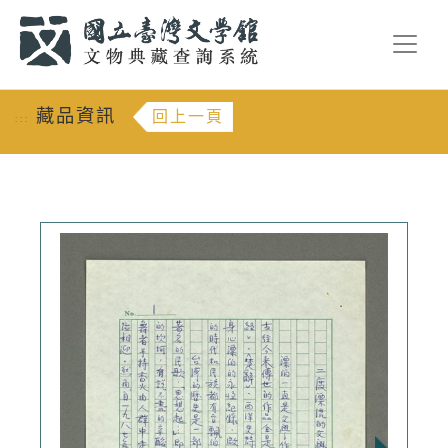
跳到主要內容
:::
藏品資訊
回上一頁
:::