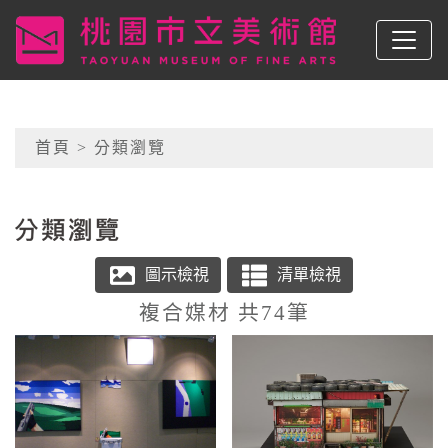
跳到主要內容
桃園市立美術館
網頁導覽
首頁
> 分類瀏覽
:::
複合媒材 共74筆