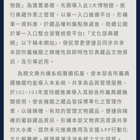
物館」為建置基礎，先期導入此3大博物館，進
行典藏作業之管理，以單一入口維運平台，形構
單一資料庫，於藏品權利盤點無虞後，陸續公開
於單一入口整合瀏覽檢索平台(「文化部典藏
網」以下稱本網站)，使民眾更便捷且同步共享
本部所屬機關之精確性與即時性珍貴藏品文物資
訊，及引導近用。
為期文典共構系統賡續拓展，使本部各所屬典
藏機關均能導入本系統，共享高品質管理服務，
於102~103年度持續推廣導入其餘各所屬典藏機
關使用，使各機關之藏品皆採標準化之管理作
業，以達精確、有效的管理文物藏品，便捷與精
確的著錄藏品資訊，形構本部文物資訊資源共享
的大水庫，提供多元推廣應用及支援APP行動化
文化服務網，展現臺灣活潑多樣之文化特質。