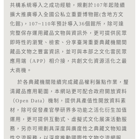
共構系統導入之成功經驗，規劃於107年起陸續
擴大推廣導入全國公私立重要博物館(含地方文
化館)，107~110年預計導入36個館所，除可達
完整保存運用藏品文物與資訊外，更可提供民眾
即時性的瀏覽、檢索、分享臺灣重要典藏機關間
藏品文物之豐富資訊，並可與本部之文化雲民眾
應用端（APP）相介接，共創文化資源活化之最
大商機。
於各典藏機關陸續完成藏品權利盤點作業，釐
清藏品應用範圍，本網站更可配合政府開放資料
（Open Data）機制，提供具產值性開放資料素
材，除可促發產官學研界多功能之活化衍生加值
運用，更可提供互動式、虛擬式文化展演活動服
務，另亦可規劃具深度與廣度性之典藏文物知識
性交流服務，以深度推動國際性文物交流網服