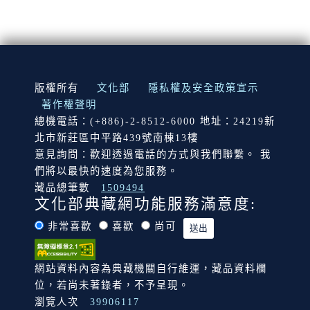
:::
版權所有
文化部
隱私權及安全政策宣示
著作權聲明
總機電話：(+886)-2-8512-6000 地址：24219新
北市新莊區中平路439號南棟13樓
意見詢問：歡迎透過電話的方式與我們聯繫。 我
們將以最快的速度為您服務。
藏品總筆數
1509494
文化部典藏網功能服務滿意度:
非常喜歡
喜歡
尚可
網站資料內容為典藏機關自行維運，藏品資料欄
位，若尚未著錄者，不予呈現。
瀏覽人次
39906117