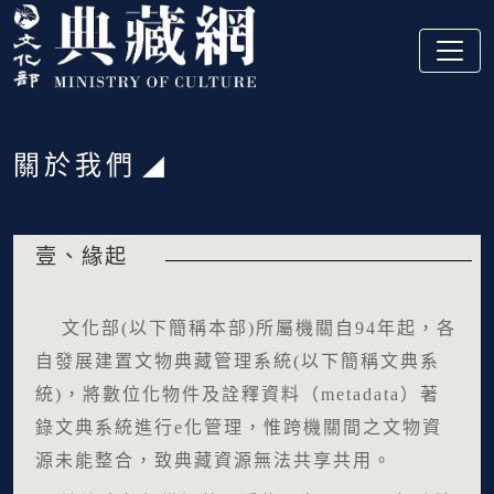
跳到主要內容
:::
關於我們
:::
壹、緣起
文化部(以下簡稱本部)所屬機關自94年起，各
自發展建置文物典藏管理系統(以下簡稱文典系
統)，將數位化物件及詮釋資料（metadata）著
錄文典系統進行e化管理，惟跨機關間之文物資
源未能整合，致典藏資源無法共享共用。