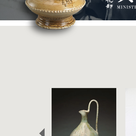
精選藏品
:::