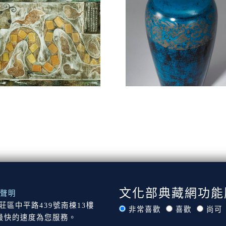
文化部典藏網功能
聲明
市新莊區中平路439號南棟13樓
非常喜歡
喜歡
尚可
最快的速度為您服務。