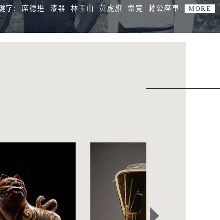
鍵字:
席德進
漆器
林玉山
黃虎旗
樂覽
蔣公座車
MORE