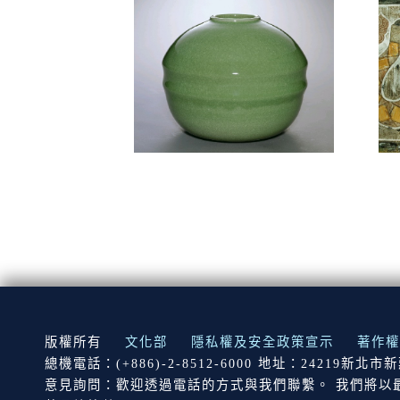
:::
版權所有
文化部
隱私權及安全政策宣示
著作權
總機電話：(+886)-2-8512-6000 地址：24219新北
意見詢問：歡迎透過電話的方式與我們聯繫。 我們將以