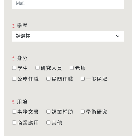
*
學歷
*
身分
學生
研究人員
老師
公務任職
民間任職
一般民眾
*
用途
事務文書
課業輔助
學術研究
商業應用
其他