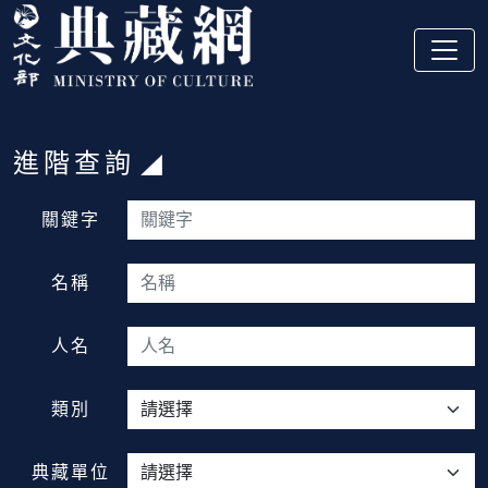
跳到主要內容
:::
進階查詢
:::
關鍵字
名稱
人名
類別
典藏單位