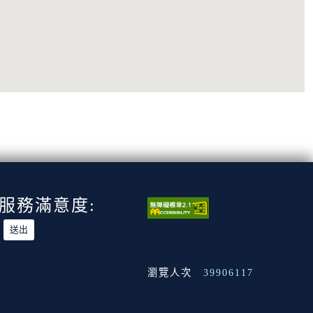
服務滿意度:
瀏覽人次
39906117