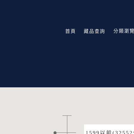
分類瀏
首頁
藏品查詢
1599以前(32552