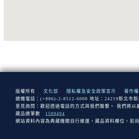
:::
版權所有
文化部
隱私權及安全政策宣示
著作權
總機電話：(+886)-2-8512-6000 地址：24219新北
意見詢問：歡迎透過電話的方式與我們聯繫。 我們將以
藏品總筆數
1509494
網站資料內容為典藏機關自行維運，藏品資料欄位，若