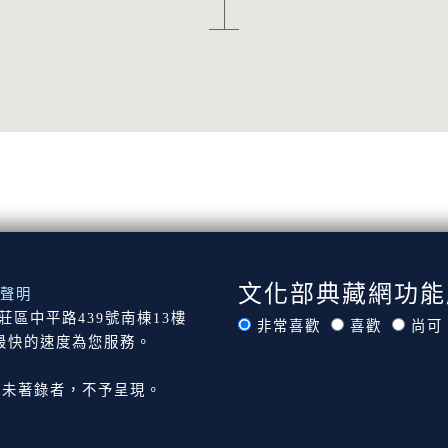
文化部典藏網功能
聲明
市新莊區中平路439號南棟13樓
非常喜歡
喜歡
尚可
最快的速度為您服務。
尚未著錄者，不予呈現。