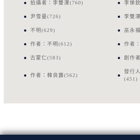
拍攝者：李雙澤(760)
李悌欽(
尹雪曼(726)
李雙澤(
不明(629)
巫永福(
作者：不明(612)
作者：
古蒙仁(583)
創作者
發行
作者：韓良露(562)
(451)