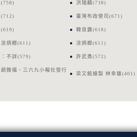
758)
洪瑞麟(738)
712)
臺灣布政使司(671)
619)
韓良露(618)
涂炳榔(611)
涂炳榔(611)
：不詳(579)
許武勇(572)
人趙雅福、三六九小報社發行
梁又銘繪製 林幸雄(401)