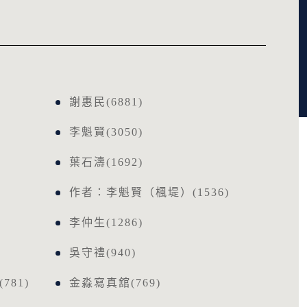
謝惠民(6881)
李魁賢(3050)
葉石濤(1692)
作者：李魁賢（楓堤）(1536)
李仲生(1286)
吳守禮(940)
81)
金淼寫真舘(769)