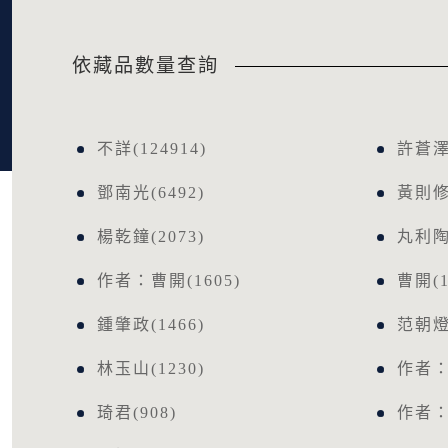
依藏品數量查詢
不詳(124914)
許蒼澤(
鄧南光(6492)
黃則修(
楊乾鐘(2073)
丸利陶
作者：曹開(1605)
曹開(1
鍾肇政(1466)
范朝燈(
林玉山(1230)
作者：(
琦君(908)
作者：