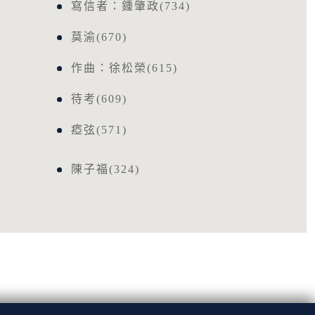
寫信者：鍾肇政(734)
莫渝(670)
作曲：徐松榮(615)
待考(609)
瘂弦(571)
陳子福(324)