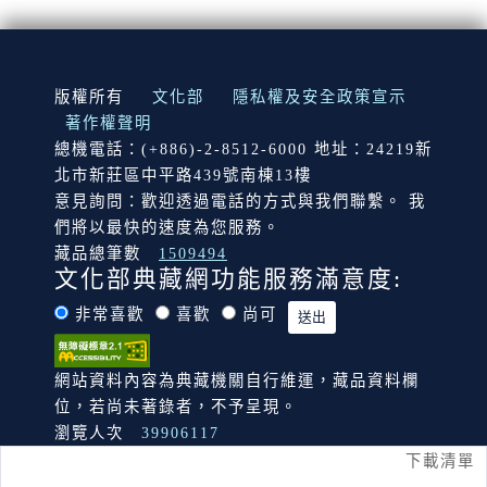
:::
版權所有
文化部
隱私權及安全政策宣示
著作權聲明
總機電話：(+886)-2-8512-6000 地址：24219新
北市新莊區中平路439號南棟13樓
意見詢問：歡迎透過電話的方式與我們聯繫。 我
們將以最快的速度為您服務。
藏品總筆數
1509494
文化部典藏網功能服務滿意度:
非常喜歡
喜歡
尚可
網站資料內容為典藏機關自行維運，藏品資料欄
位，若尚未著錄者，不予呈現。
瀏覽人次
39906117
下載清單