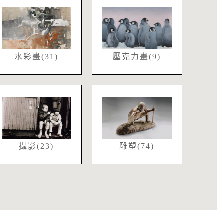
水彩畫(31)
壓克力畫(9)
攝影(23)
雕塑(74)