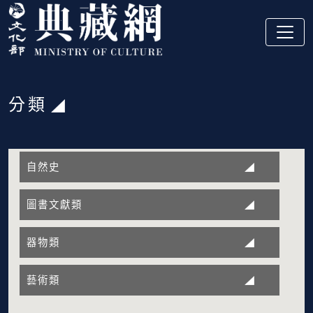
跳到主要內容
:::
分類
:::
自然史
圖書文獻類
器物類
藝術類