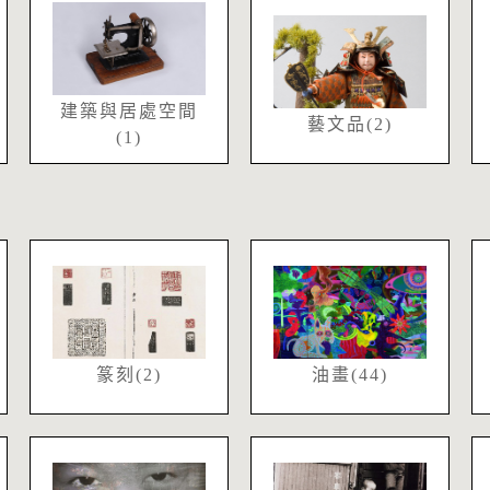
建築與居處空間
藝文品(2)
(1)
篆刻(2)
油畫(44)