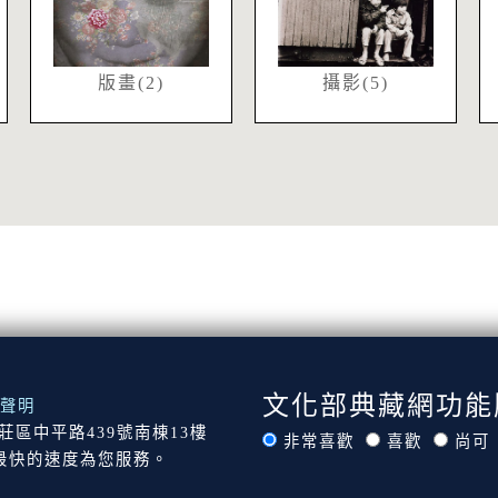
版畫(2)
攝影(5)
文化部典藏網功能
聲明
市新莊區中平路439號南棟13樓
非常喜歡
喜歡
尚可
最快的速度為您服務。