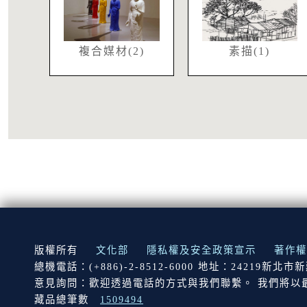
複合媒材(2)
素描(1)
:::
版權所有
文化部
隱私權及安全政策宣示
著作權
總機電話：(+886)-2-8512-6000 地址：24219新北
意見詢問：歡迎透過電話的方式與我們聯繫。 我們將以
藏品總筆數
1509494