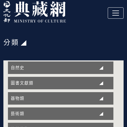
跳到主要內容
:::
分類
:::
自然史
圖書文獻類
器物類
藝術類