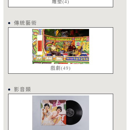
雕塑(4)
傳統藝術
戲劇(49)
影音類