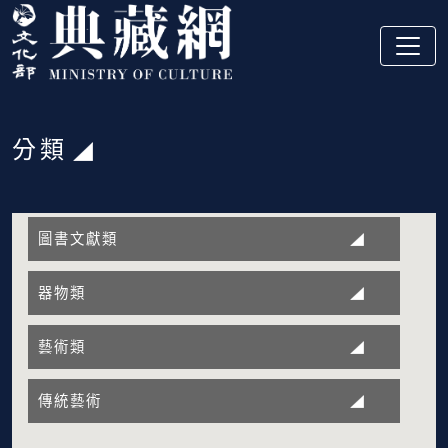
跳到主要內容
:::
分類
:::
圖書文獻類
器物類
藝術類
傳統藝術