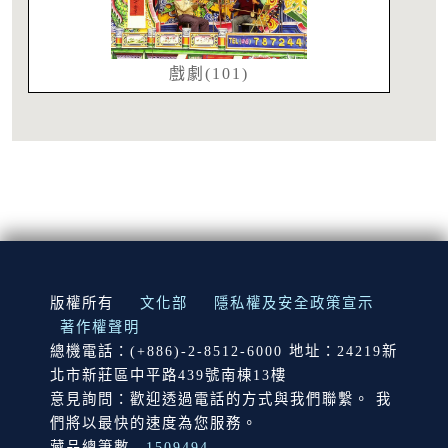
戲劇(101)
:::
版權所有
文化部
隱私權及安全政策宣示
著作權聲明
總機電話：(+886)-2-8512-6000 地址：24219新
北市新莊區中平路439號南棟13樓
意見詢問：歡迎透過電話的方式與我們聯繫。 我
們將以最快的速度為您服務。
藏品總筆數
1509494