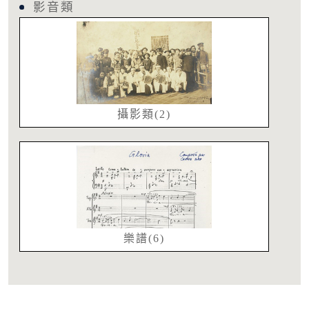
影音類
攝影類(2)
樂譜(6)