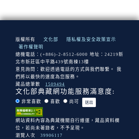
:::
版權所有
文化部
隱私權及安全政策宣示
著作權聲明
總機電話：(+886)-2-8512-6000 地址：24219新
北市新莊區中平路439號南棟13樓
意見詢問：歡迎透過電話的方式與我們聯繫。 我
們將以最快的速度為您服務。
藏品總筆數
1509494
文化部典藏網功能服務滿意度:
非常喜歡
喜歡
尚可
網站資料內容為典藏機關自行維運，藏品資料欄
位，若尚未著錄者，不予呈現。
瀏覽人次
39906117