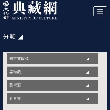
跳到主要內容
:::
分類
:::
圖書文獻類
器物類
藝術類
影音類