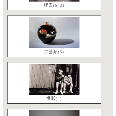
版畫(643)
工藝類(5)
攝影(5)