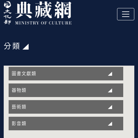
跳到主要內容
:::
分類
:::
圖書文獻類
器物類
藝術類
影音類