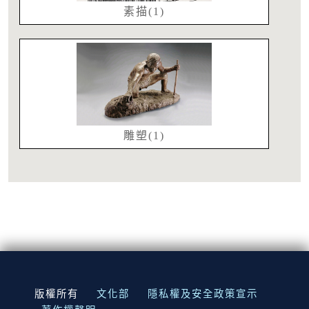
素描(1)
雕塑(1)
:::
版權所有
文化部
隱私權及安全政策宣示