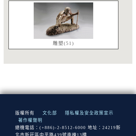
雕塑(51)
:::
版權所有
文化部
隱私權及安全政策宣示
著作權聲明
總機電話：(+886)-2-8512-6000 地址：24219新
北市新莊區中平路439號南棟13樓