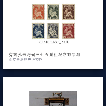
有齒孔臺灣省三七五減租紀念郵票組
國立臺灣歷史博物館