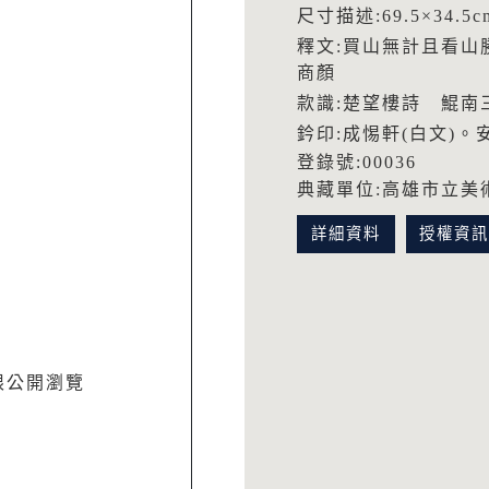
尺寸描述:69.5×34.5c
釋文:買山無計且看山
商顏
款識:楚望樓詩 鯤南
鈐印:成惕軒(白文)。
登錄號:00036
典藏單位:高雄市立美
詳細資料
授權資
限公開瀏覽