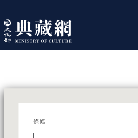
跳到主要內容
:::
藏品資訊
:::
條幅