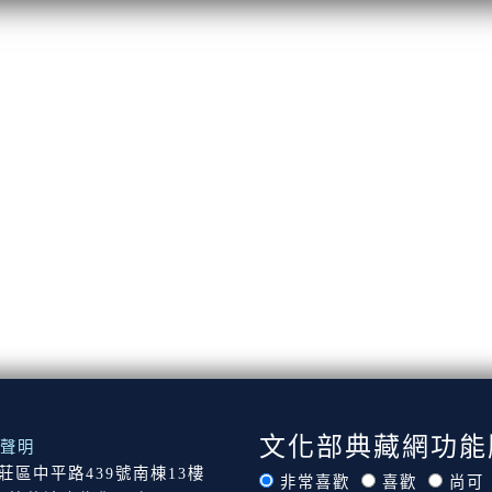
文化部典藏網功能
聲明
市新莊區中平路439號南棟13樓
非常喜歡
喜歡
尚可