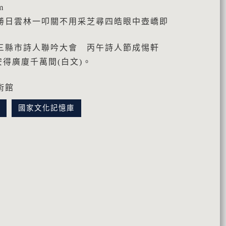
m
勝日雲林一叩關不用采芝尋四皓眼中壺嶠即
三縣市詩人聯吟大會 丙午詩人節成惕軒
安得廣廈千萬間(白文)。
術館
訊
國家文化記憶庫