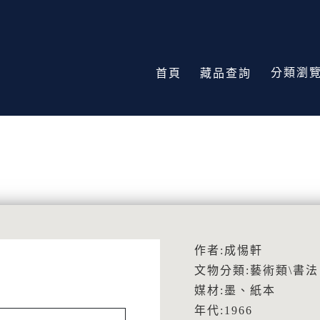
分類瀏
首頁
藏品查詢
作者:成惕軒
文物分類:藝術類\書法
媒材:墨、紙本
年代:1966