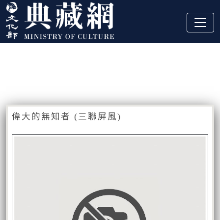
跳到主要內容
:::
藏品資訊
:::
偉大的無知者 (三聯屏風)