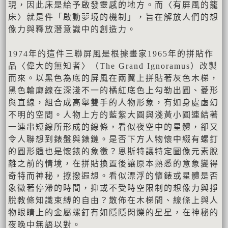
現，因此床是給予啟發靈感的地方。而〈有屏風的籠
床〉就是件「啟動夢境的機制」，旨在解放人們的想
像力與釋放潛意識中的創造力。
1974年的這件三聯屏風是根據畫家1965年的拼貼作
品〈偉大的無知者〉（The Grand Ignoramus）改製
而來。以黑色為底的屏風在兩翼上拼貼著灰色木梯，
黑色輪廓線在深淺不一的橘紅底色上勾勒出圓、菱形
與直線，組合成高舉雙手的人物形象，有如身處虛幻
不明的空間。人物上方的藍紫大圓與淺黃小圓連結著
一連串短線所形成的線條，看似夜空中的星體，卻又
令人聯想到錶盤與錶鏈。是否下方人物懷中綴有螺釘
的圓形體也是懷錶的象徵？恩斯特讓特定圖像元素脫
離之前的情境，在拼貼換置後讓原本熟悉的意象變得
奇特而神秘，撩撥遐想。看似漂浮的懷錶或星體是否
象徵著停滯的時間，抑或不受時空限制的想像力與掙
脫教條知識束縛的自由？散佈在木梯間、線條上與人
物眼睛上的金屬螺釘有如隱隱閃爍的星星，在神秘的
夜晚中無語以對。