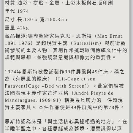
材質:油彩、拼貼、金屬、上彩木板與石版印刷
年代:1974
尺寸:長:180 x 寬:160.3cm
重量:42kg
藏品描述:德裔藝術家馬克思‧恩斯特（Max Ernst,
1891-1976）是超現實主義（Surrealism）與前衛藝
術發展的重要人物，其創作常挑戰歐洲傳統文化中的
規範與思想，並強調潛意識與想像力的重要性。
1974年恩斯特被委託製作99件屏風與49件床，稱之
為〈有屏風的籠床〉（Lit-Cage et son
Paravent[Cage –Bed with Screen]）。此家俱組被
法國表現主義作家芒迪亞格（André Pieyre de
Mandiargues, 1909-91）稱為最具魔力的一件超現
實主義家具。 本件作品便是99件屏風中的第78件。
恩斯特認為床是「與生活核心奧秘相遇的地方」。在
半睡半醒之中，各種思緒成為夢境，潛意識得以浮