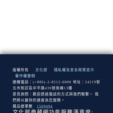
:::
版權所有
文化部
隱私權及安全政策宣示
著作權聲明
總機電話：(+886)-2-8512-6000 地址：24219新
北市新莊區中平路439號南棟13樓
意見詢問：歡迎透過電話的方式與我們聯繫。 我
們將以最快的速度為您服務。
藏品總筆數
1509494
文化部典藏網功能服務滿意度: