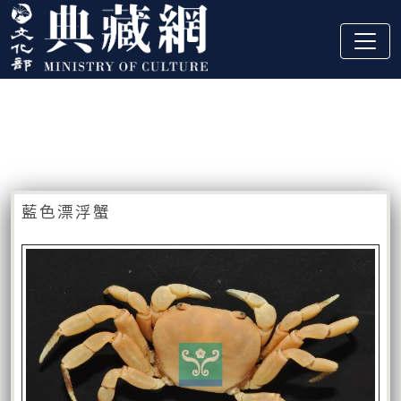
跳到主要內容
:::
藏品資訊
:::
藍色漂浮蟹