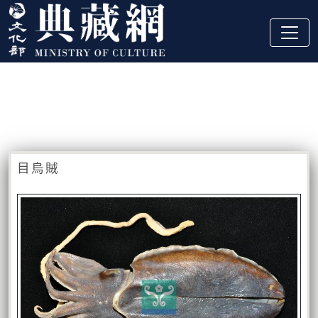
跳到主要內容
:::
藏品資訊
:::
目烏賊