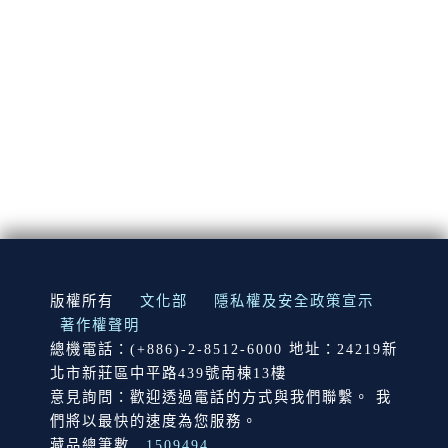
:::
版權所有
文化部
隱私權及安全政策宣示
著作權聲明
總機電話：(+886)-2-8512-6000 地址：24219新
北市新莊區中平路439號南棟13樓
意見詢問：歡迎透過電話的方式與我們聯繫。 我
們將以最快的速度為您服務。
藏品總筆數
1509494