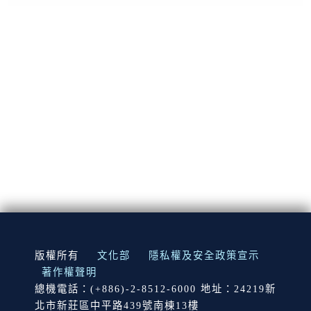
:::
版權所有
文化部
隱私權及安全政策宣示
著作權聲明
總機電話：(+886)-2-8512-6000 地址：24219新
北市新莊區中平路439號南棟13樓