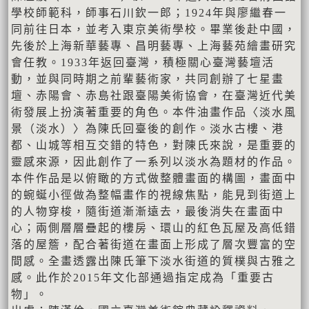
學校師範科，師事石川欽一郎；1924年與廖繼春一
同前往日本，並考入東京美術學校。畢業後赴中國，
先後於上海新華藝專、昌明藝專、上海藝苑繪畫研究
會任教。1933年返回臺灣，積極關心臺灣藝壇活
動，並與同時期之前輩藝術家，共同創辦了七星畫
壇、赤陽會、赤島社跟臺陽美術協會，在臺灣近代美
術發展上扮演著重要的角色。本件油畫作品〈淡水風
景（淡水）〉為陳氏回臺後的創作。淡水古樓、港
都、山城等相互交錯的特色，對陳氏來說，是重要的
靈感來源，因此創作了一系列以淡水為題材的作品。
本件作品是以俯瞰的方式做整體畫面的構圖，畫面中
的蜿蜒小徑做為整幅畫作的視線焦點，能見到街道上
的人物穿梭，隨街道漸漸遠去，最後消失在畫面中
心；兩側層層疊起的樓房、環山的紅色瓦屋及高低錯
落的屋簷，配合著街道在畫面上形成了層次豐富的空
間感。全畫透露出陳氏筆下淡水街道的質樸與古雅之
感。此作於2015年文化部通過指定成為「重要古
物」。