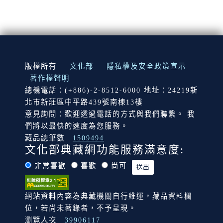
:::
版權所有
文化部
隱私權及安全政策宣示
著作權聲明
總機電話：(+886)-2-8512-6000 地址：24219新
北市新莊區中平路439號南棟13樓
意見詢問：歡迎透過電話的方式與我們聯繫。 我
們將以最快的速度為您服務。
藏品總筆數
1509494
文化部典藏網功能服務滿意度:
非常喜歡
喜歡
尚可
網站資料內容為典藏機關自行維運，藏品資料欄
位，若尚未著錄者，不予呈現。
瀏覽人次
39906117