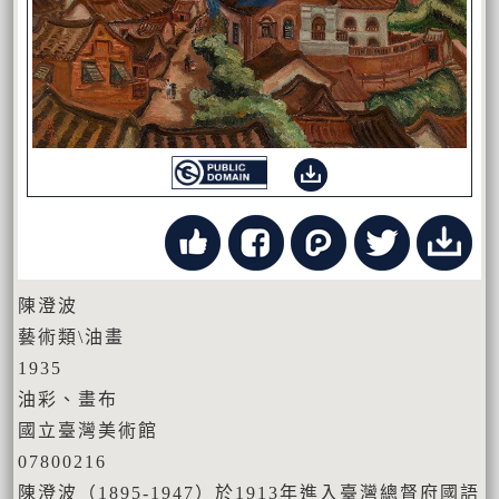
陳澄波
藝術類\油畫
1935
油彩、畫布
國立臺灣美術館
07800216
陳澄波（1895-1947）於1913年進入臺灣總督府國語