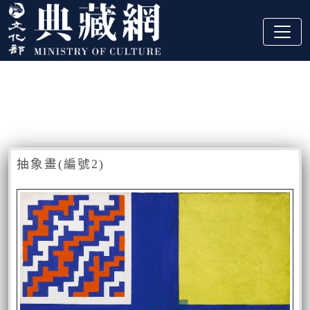
跳到主要內容
:::
藏品資訊
:::
抽象畫(編號2)