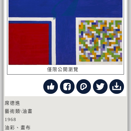
僅限公開瀏覽
席德進
藝術類\油畫
1968
油彩、畫布