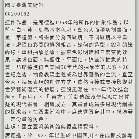
國立臺灣美術館
08200182
這件作品，是席德進1968年的所作的抽象作品；以
藍、白、黃、紅為基本色彩，藍色大面積切割畫面，
呈十字造型，將畫面分為四區塊，不同區塊以平塗
法，處理色彩間的排列組合。幾何的造型，銳利的邊
緣線，重組抽象意象，摒棄色彩明暗和三度空間效
果，講求色面、無個性、平面化，這些冷抽象的特
質，乃席德進得自美國50年代的抽象畫的思索。20
世紀之後，抽象表現主義成為世界藝術的主流，直至
今天，抽象表現的創作方式，依然直接或間接影響著
世界藝術潮流的發展；這股風潮在1957年代吹進台
灣。「五月」、「 東方」等對傳統及學院派提出質
疑的現代畫會，相繼成立，其畫會成員多是現代繪畫
的探求者，在西畫潮流中，席德進置身其中，扮演著
一定份量的角色。
出處：國立臺灣美術館典藏詮釋資料。
席德進，於 1923 年出⽣於中國四川。在成都技藝專