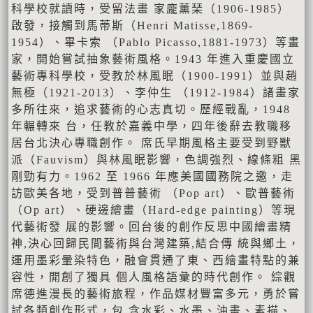
科學校就讀時，受留法畫 家龐薰琹（1906-1985）
啟發，接觸到⾺蒂斯（Henri Matisse,1869-
1954）、畢卡索 （Pablo Picasso,1881-1973）等畫
家，開始嘗試抽象藝術風格。1943 年進入重慶國⽴
藝術專科學校，受教於林風眠（1900-1991）並與趙
無極（1921-2013）、李仲⽣ （1912-1984）諸畫家
多所往來，追求藝術的⼼志真切。歷經戰亂，1948
年輾轉來 台，任教於嘉義中學，四年後辭去教職移
居台北決⼼專職創作。 席氏早期風格主要受到野獸
派（Fauvism）與林風眠影響，⾊調強烈、線條粗 ⿊
剛勁有⼒。1962 至 1966 年應美國國務院之邀，⾛
訪歐美各地，受到普普藝術 （Pop art）、歐普藝術
（Op art）、硬邊繪畫（Hard-edge painting）等現
代藝術發 展的影響。回台後的創作反思中國繪畫精
神,決⼼回歸民間藝術與台灣建築,結合傳 統與鄉⼟，
運⽤墨彩暈染特⾊，融會貫通了東、西繪畫特點的兼
容性，開創了獨具 個⼈風格語彙的時代創作。 綜觀
席德進漫長的藝術旅程，作品媒材豐富多元，勇於嘗
試各類創作形式，包 含⽔彩、⽔墨、油畫、素描、