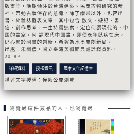
版畫等，晚期傾注於台灣建築、民間古物研究的精
神，帶動古蹟保存的意識。除了繪畫以外，也曾出
書、於雜誌發表⽂章，其中包含 散⽂、遊記、書
信、創作思考。⼀⽣持續追索、定位何謂現代的、中
國的畫家，何 謂現代中國畫，即便晚年臥病在床，
仍⼼繫於國畫的創新，希冀為⽔墨開創新局。
出處：朱珮儀，國立臺灣美術館典藏詮釋資料，
2018。
詳細資料
授權資訊
國家文化記憶庫
描述文字授權：僅限公開瀏覽
瀏覽過這件藏品的人，也瀏覽過