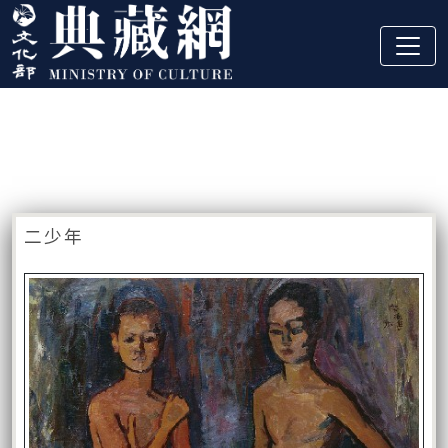
跳到主要內容
:::
藏品資訊
:::
二少年