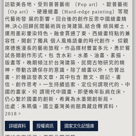
訪歐美各地，受到普普藝術 （Pop art）、歐普藝術
（Op art）、硬邊繪畫（Hard-edge painting）等現
代藝術發 展的影響。回台後的創作反思中國繪畫精
神,決⼼回歸民間藝術與台灣建築,結合傳 統與鄉⼟，
運⽤墨彩暈染特⾊，融會貫通了東、西繪畫特點的兼
容性，開創了獨具 個⼈風格語彙的時代創作。 綜觀
席德進漫長的藝術旅程，作品媒材豐富多元，勇於嘗
試各類創作形式，包 含⽔彩、⽔墨、油畫、素描、
版畫等，晚期傾注於台灣建築、民間古物研究的精
神，帶動古蹟保存的意識。除了繪畫以外，也曾出
書、於雜誌發表⽂章，其中包含 散⽂、遊記、書
信、創作思考。⼀⽣持續追索、定位何謂現代的、中
國的畫家，何 謂現代中國畫，即便晚年臥病在床，
仍⼼繫於國畫的創新，希冀為⽔墨開創新局。
出處：朱珮儀，國立臺灣美術館典藏詮釋資料，
2018。
詳細資料
授權資訊
國家文化記憶庫