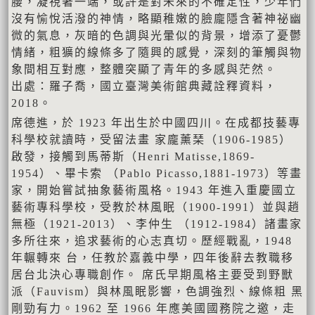
腰，凝視著一端，或許是對未來的不確定性，少年們
沒有愉悅活潑的神情，略顯稚嫩的臉龐隱含著神祕幽
微的氣息，灰暗的色調與光暈似的背景，增添了憂鬱
情緒，粗獷的線條多了隨興的感覺，深刻的筆觸與物
象間相互對應，整體突顯了青年的多感與茫然。
出處：羅子喬，國立臺灣美術館典藏詮釋資料，
2018。
席德進，於 1923 年出⽣於中國四川。在成都技藝專
科學校就讀時，受留法畫 家龐薰琹（1906-1985）
啟發，接觸到⾺蒂斯（Henri Matisse,1869-
1954）、畢卡索 （Pablo Picasso,1881-1973）等畫
家，開始嘗試抽象藝術風格。1943 年進入重慶國⽴
藝術專科學校，受教於林風眠（1900-1991）並與趙
無極（1921-2013）、李仲⽣ （1912-1984）諸畫家
多所往來，追求藝術的⼼志真切。歷經戰亂，1948
年輾轉來 台，任教於嘉義中學，四年後辭去教職移
居台北決⼼專職創作。 席氏早期風格主要受到野獸
派（Fauvism）與林風眠影響，⾊調強烈、線條粗 ⿊
剛勁有⼒。1962 至 1966 年應美國國務院之邀，⾛