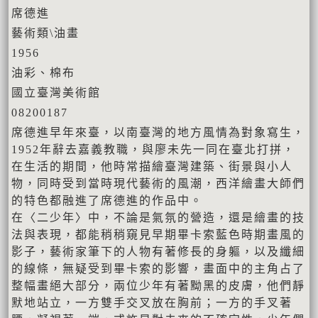
席德進
藝術類\油畫
1956
油彩、棉布
國立臺灣美術館
08200187
席德進早年來臺，以南臺灣的地方風情為對象寫生，
1952年辭去嘉義教職，與廖未先一同在臺北打拼，
在生活的期間，他時常描繪臺灣建築、街景與小人
物，同時受到當時現代藝術的風潮，西洋繪畫大師們
的特色都融進了席德進的作品中。
在〈二少年〉中，不論是氣氛的營造，還是繪畫的技
法與表現，都能稍稍窺見早期畢卡索藍色時期畫風的
影子，藝術家筆下的人物有著修長的身軀，以及纖細
的線條，無疑受到畢卡索的影響，畫面中的主角占了
整幅畫絕大部分，兩位少年有著黝黑的皮膚，他們靜
默地站立，一方雙手交叉放在胸前；一方的手叉著