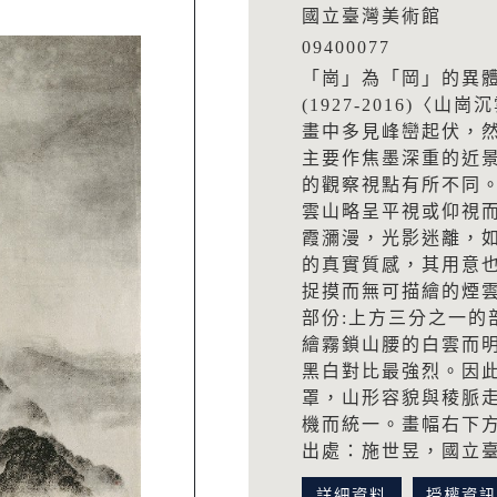
國立臺灣美術館
09400077
「崗」為「岡」的異
(1927-2016)
畫中多見峰巒起伏，
主要作焦墨深重的近
的觀察視點有所不同
雲山略呈平視或仰視
霞瀰漫，光影迷離，
的真實質感，其用意
捉摸而無可描繪的煙
部份:上方三分之一的
繪霧鎖山腰的白雲而
黑白對比最強烈。因
罩，山形容貌與稜脈
機而統一。畫幅右下
出處：施世昱，國立臺
詳細資料
授權資