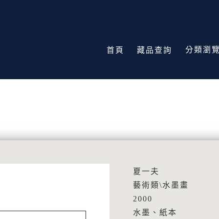
分類瀏
首頁
藏品查詢
夏一夫
藝術類\水墨畫
2000
水墨、紙本