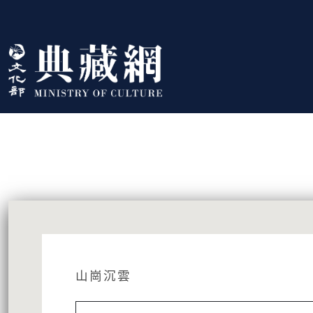
跳到主要內容
:::
藏品資訊
:::
山崗沉雲