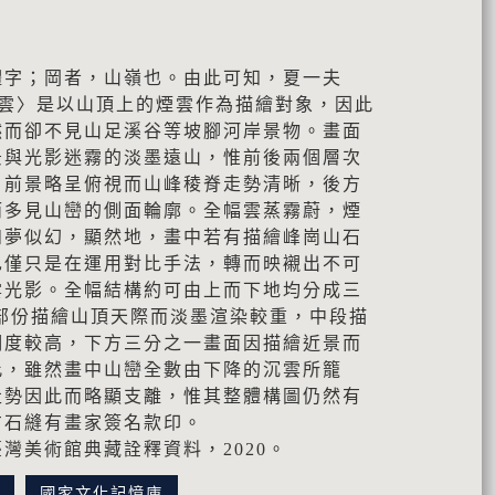
體字；岡者，山嶺也。由此可知，夏一夫
〈山崗沉雲〉是以山頂上的煙雲作為描繪對象，因此
然而卻不見山足溪谷等坡腳河岸景物。畫面
景與光影迷霧的淡墨遠山，惟前後兩個層次
。前景略呈俯視而山峰稜脊走勢清晰，後方
而多見山巒的側面輪廓。全幅雲蒸霧蔚，煙
如夢似幻，顯然地，畫中若有描繪峰崗山石
也僅只是在運用對比手法，轉而映襯出不可
雲光影。全幅結構約可由上而下地均分成三
部份描繪山頂天際而淡墨渲染較重，中段描
明度較高，下方三分之一畫面因描繪近景而
此，雖然畫中山巒全數由下降的沉雲所籠
走勢因此而略顯支離，惟其整體構圖仍然有
方石縫有畫家簽名款印。
灣美術館典藏詮釋資料，2020。
訊
國家文化記憶庫