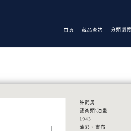
分類瀏
首頁
藏品查詢
許武勇
藝術類\油畫
1943
油彩、畫布