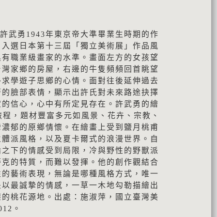
為許武勇1943年東京帝大準畢業生時期的作
〉入選日本第十三屆「獨立美術展」作品風
具有職業級畫家的水準。畫面左方的女孩望
台灣家鄉的房屋，右邊的牛隻頻頻回首眺望
外求學遊子思鄉的心情。面對往後延伸過去
著的臉部表情，顯示出許氏對未來路途抉擇
定的信心，心中有所定見存在。許武勇的繪
旅程，題材豐富多元如風景、花卉、宗教、
灣濃郁的原鄉情懷。在繪畫上受到鹽月桃甫
立體派風格，以及夏卡爾式的浪漫世界。自
論之下的情感受到局限，冷與野性的野獸派
蒂克的特質，而難以發揮。他的創作觀結合
性的藝術表現，無論是哪種風格方式，唯一
是以最誠摯的情感，一草一木地勾勒描繪出
塵的桃花源地。出處：施淑萍，國立臺灣美
12。