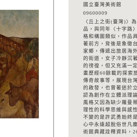
國立臺灣美術館
09600009
〈丘上之街(臺灣)〉
品，與同年〈十字路
格和構圖類似，作品
著前方，背後是象徵
家鄉，傳遞出旅居海
的街道，女子冷靜沉
的徬徨，但又充滿一
畫歷經60餘載的探索
傳奇故事等，展現台
的啟發，也曾著迷於
認為創作在立體派理
風格又因為缺少羅曼
理性的科學思維與感
不變的是許武勇始終
心中永遠超脫俗世凡
術館典藏詮釋資料，20