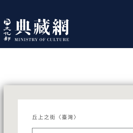
跳到主要內容
:::
藏品資訊
:::
丘上之街〈臺灣〉