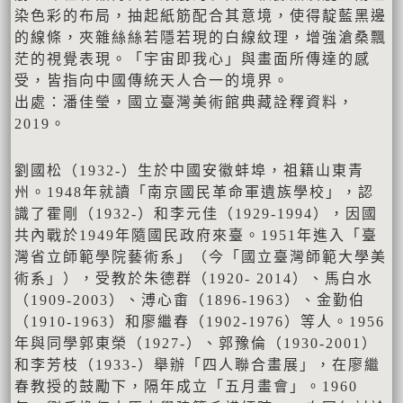
染色彩的布局，抽起紙筋配合其意境，使得靛藍黑邊
的線條，夾雜絲絲若隱若現的白線紋理，增強滄桑飄
茫的視覺表現。「宇宙即我心」與畫面所傳達的感
受，皆指向中國傳統天人合一的境界。
出處：潘佳瑩，國立臺灣美術館典藏詮釋資料，
2019。
劉國松（1932-）生於中國安徽蚌埠，祖籍山東青
州。1948年就讀「南京國民革命軍遺族學校」，認
識了霍剛（1932-）和李元佳（1929-1994），因國
共內戰於1949年隨國民政府來臺。1951年進入「臺
灣省立師範學院藝術系」（今「國立臺灣師範大學美
術系」），受教於朱德群（1920- 2014）、馬白水
（1909-2003）、溥心畬（1896-1963）、金勤伯
（1910-1963）和廖繼春（1902-1976）等人。1956
年與同學郭東榮（1927-）、郭豫倫（1930-2001）
和李芳枝（1933-）舉辦「四人聯合畫展」，在廖繼
春教授的鼓勵下，隔年成立「五月畫會」。1960