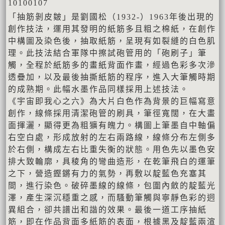
10100107
「抽筋剝皮皴」是劉國松（1932-）1963年後出現的
創作技法，運用其發明的紙筋多且粗之棉紙，在創作
中構圖及染色後，抽取紙筋，呈現有如裂縫的白色肌
理。此技法結合軍隊中擦試砲管用的「砲刷子」筆
觸，全程於紙筋多的畫紙背面作畫，經過色彩多次滲
透疊加，以及最後抽撕紙筋的程序，進入大筆觸時期
的成熟期。此幅水墨作品同樣採用上述技法。
《宇宙即我心之六》為大片白色作為背景的巨幅寫意
創作，線條採用清潔砲管的刷具，筆徑寬闊，在大畫
面揮灑，顯得更為粗獷有魄力。構圖上筆墨自中軸偏
右空白處，形成放射的左右兩路線，線條分布左側多
於右側，構成左右比重失衡的狀態。用色先以墨色安
排大致輪廓，具稜角的彎曲造形，在乾筆飛白的運筆
之下，營造鏗鏘有力的氣勢，再敷以靛藍色充塞其
間，進行染色。破碎墨線的線條，包圍內斂的靛藍光
澤，產生深沉穩重之感，而騷動筆觸與寧靜色彩的迥
異組合，卻共譜出和諧的效果。最後一道工序抽紙
筋，即在作品背面多紙筋的表面，根據黑及靛藍兩渲