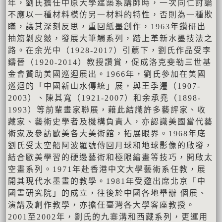
年，劉氏擔任中原大學建築系講師時，一次同仁討論
不應以一種材料模仿另一材料的特性，否則為一種欺
瞞，讓其深刻反思，重回紙墨創作，1963年鑽研出
抽筋剝皮皴，發展大筆觸系列，踏上革新水墨技法之
路。在余光中（1928-2017）引薦下，劉氏作品受李
鑄晉（1920-2014）教授讚賞，促成洛克斐勒三世基
金會贊助美國巡迴展出。1966年，劉氏參加在美國
巡迴的「中國新山水傳統」展，與王季遷（1907-
2003）、陳其寬（1921-2007）和余承堯（1898-
1993）等前輩畫家聯展，藉此結識許多藝評家、收
藏家、藝術史學者及機構負責人，亦認識美國當代藝
術家及參訪歐美各大美術館，拓展眼界。1968年底
劉氏受太空船阿波羅號傳回月球和地球影像的啟發，
結合歐美學習的硬邊藝術和極限繪畫等技巧，開啟太
空畫系列。1971年赴香港中文大學藝術系任教，展
開其現代水墨畫的教學。1981年受邀出席北京「中
國畫研究院」的成立，往後於中國各地舉辦 個展、
演講及創作教學，亦擔任臺灣各大學客座教授。
2001至2002年，劉氏的九寨溝和西藏系列，更運用