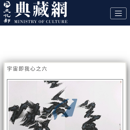
跳到主要內容
:::
藏品資訊
:::
宇宙即我心之六