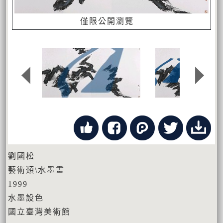
僅限公開瀏覽
劉國松
藝術類\水墨畫
1999
水墨設色
國立臺灣美術館