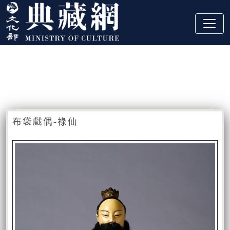
跳到主要內容
:::
藏品資訊
:::
布袋戲偶-祿仙