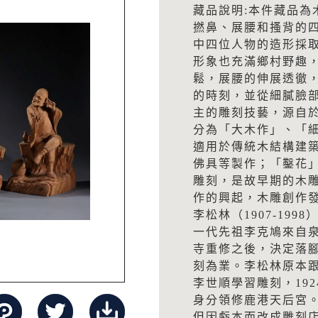
藏品說明:本件藏品為
撚鼻、展腰和搔背的
中四位人物的造形採
形象也充滿鄉村野趣
鬆，展腰的伸展透徹
的時刻，並從細膩臉
主的雕刻技藝，源自
分為「大木作」、「
適用於傳統木結構建
佛具等製作；「鑿花
雕刻，是故早期的木
作的興起，木雕創作
李松林（1907-19
一代先祖李克鳩來自
寺重修之後，決定落
刻為業。李松林原本跟
李世順學習雕刻，19
身分領修鹿港天后宮。
但因虧本而改成雕刻