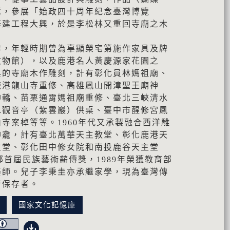
薦，參展「始政四十周年紀念臺灣博覽
修建工程大興，於是李松林又重回寺廟之木
作，年輕時期曾為辜顯榮宅第施作家具及牌
文物館），以及鹿港名人黃慶源家花園之
與的寺廟木作雕刻，計有彰化員林媽祖廟、
鹿港龍山寺重修、高雄鳳山開漳聖王廟神
神轎、苗栗通霄媽祖廟重修、臺北三峽清水
水觀音亭（紫雲巖）供桌、臺中市醒修宮鳳
寺案棹等等。1960年代又承製融合西洋雕
神龕，計有臺北萬華天主教堂、彰化鹿港天
主堂、彰化田中修女院和南投鹿谷天主堂
部首屆民族藝術薪傳獎，1989年榮獲教育部
藝師。兒子李秉圭亦承繼家學，現為臺灣傳
術保存者。
訊
國家文化記憶庫