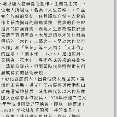
木雕浮雕人物群像之創作，主題是由掏耳、
四位老人所組成，名為「人生四暢」。作品
取完全放鬆的姿態，任其順應自然。人物的
，作者藉由掏耳的微痛微癢，撚鼻的自在輕
，搔背的除痛舒爽，表現人生最為暢快舒適
部表情而真情流露。木雕是指以木質材料為
於傳統的「木作」工藝之一。至於木作又可
細木作」和「鑿花」等三大類：「大木作」
築的匠法，「細木作」（小木）是指傢具、
」又稱為「花木」，專指各式各樣的裝飾性
雕工藝稱為鑿花，但隨著時代變遷與雕刻創
發展成獨立的藝術表現。
98），彰化縣鹿港人，出身傳統木雕世家，第
泉州府永春縣，道光年間來臺參與鹿港龍山
腳於鹿港當地發展，其後四代皆以木作及雕
隨父親學習木作家具，1920年改隨二伯父
24年學成後與堂兄李煥美，即以「師傅頭」
1930年李松林創業開設「共盟家具店」，
店，從事工藝品設計與雕刻，作品〈蝴蝶