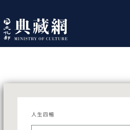
跳到主要內容
:::
藏品資訊
:::
人生四暢