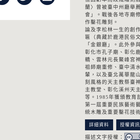
蘭〉曾被臺中州廳舉
會」。戰後各地寺廟
作鑿花雕刻。
論及李松林一生的創
匾（典藏於鹿港民俗
「金銀廳」。此外參
彰化市孔子廟、彰化
轎、雲林元長鰲峰宮
祖師廟重修、臺中清
輦，以及臺北萬華龍山
刻風格的天主教祭臺
主教堂、彰化溪州天
等。1985年獲頒教育
第一屆重要民族藝術
統木雕及重要鑿花技
詳細資料
授權資
描述文字授權：