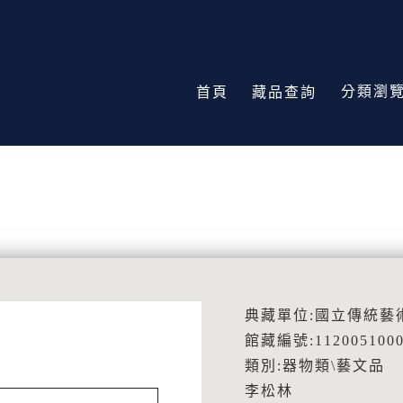
分類瀏
首頁
藏品查詢
典藏單位:國立傳統藝
館藏編號:112005100
類別:器物類\藝文品
李松林