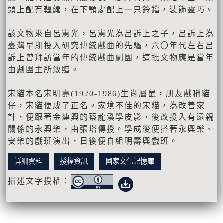
頭上配有韁繩，在下顎處配上一只鈴鐺，裝飾靈巧。
該文物來自呂憲光，呂憲光為呂訴上之子，呂訴上為
臺灣早期投入研究傳統戲曲的先驅，六〇年代左右呂
訴上曾拜訪當年的傳統戲曲劇團，這批文物應是當年
由劇團主所致贈。
宋貓本名宋明壽(1920-1986)生肖屬鼠，朋友戲稱貓
仔，宋貓便成了正名。家境不佳的宋貓，為改善家
計，便跟著金連興的蔡龍溪學皮影，後改投入有遠親
關係的永興樂，由張塔傳授。學成後便搭著永興樂、
安樂的戲班演出，日後便自組明壽興戲班。
詳細資料
授權資訊
國家文化記憶庫
描述文字授權：