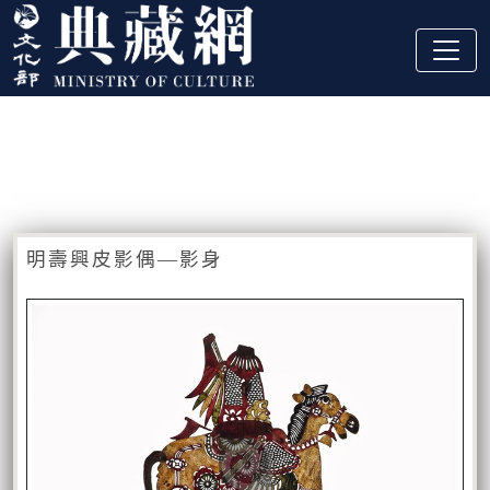
跳到主要內容
:::
藏品資訊
:::
明壽興皮影偶—影身