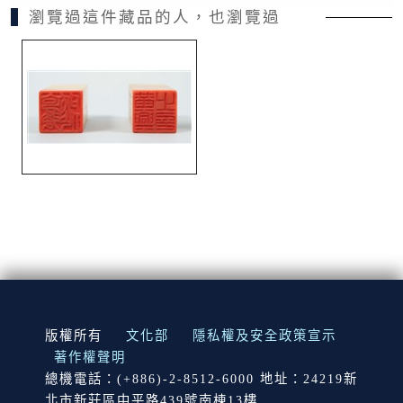
瀏覽過這件藏品的人，也瀏覽過
:::
版權所有
文化部
隱私權及安全政策宣示
著作權聲明
總機電話：(+886)-2-8512-6000 地址：24219新
北市新莊區中平路439號南棟13樓