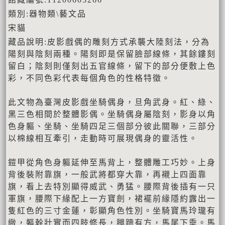
類別:器物類\藝文品
宋貓
藏品說明:皮影戲偶的雕刻方式承襲大陸刻法，分為
陽刻與陰刻兩種。陽刻即是保留臉部線條，其餘鏤刻
留白；陰刻則僅刻出五官線條，留下的部分便敷上色
彩，不同色彩代表每個角色的性格特徵。
此文物為臺灣皮影戲坐騎偶身，旦角武身。紅、綠、
黑三色相間於整體影偶。坐騎偶身屬陰刻，影身以角
色身軀、坐騎、坐騎四足三個部分彼此關聯，三部分
以棉線相互牽引，走動時可展現偶身的靈活性。
鎧甲從角色身軀延伸至馬背上，整體雕工巧妙。上身
背後裝附靠旗，一般武將都穿大靠，再襯上四面靠
旗，看上去特別顯得威武、勇猛。腰際背後插有一只
軍旗，腰際下緣配上一方寶劍，裙襬前緣隱約露出一
隻紅色的三寸金蓮，彰顯角色性別。坐騎寶馬玲瓏有
緻，軀幹壯實而四肢修長，腿蹄有方，馬尾下垂。馬