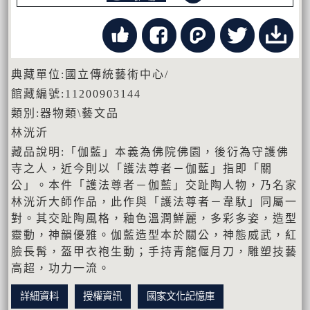
典藏單位:國立傳統藝術中心/
館藏編號:11200903144
類別:器物類\藝文品
林洸沂
藏品說明:「伽藍」本義為佛院佛園，後𧗠為守護佛
寺之人，近今則以「護法尊者－伽藍」指即「關
公」。本件「護法尊者－伽藍」交趾陶人物，乃名家
林洸沂大師作品，此作與「護法尊者－韋馱」同屬一
對。其交趾陶風格，釉色溫潤鮮麗，多彩多姿，造型
靈動，神韻優雅。伽藍造型本於關公，神態威武，紅
臉長髯，盔甲衣袍生動；手持青龍偃月刀，雕塑技藝
高超，功力一流。
詳細資料
授權資訊
國家文化記憶庫