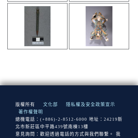
:::
版權所有
文化部
隱私權及安全政策宣示
著作權聲明
總機電話：(+886)-2-8512-6000 地址：24219新
北市新莊區中平路439號南棟13樓
意見詢問：歡迎透過電話的方式與我們聯繫。 我