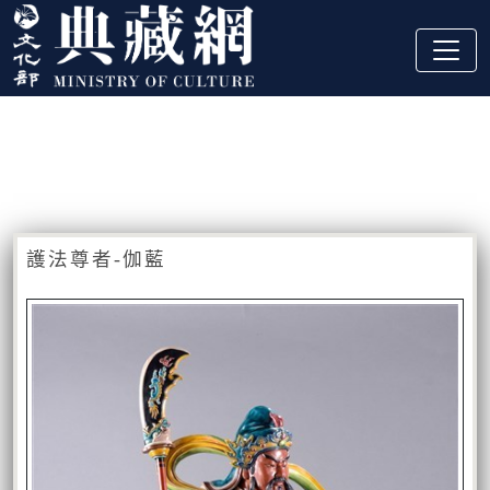
跳到主要內容
:::
藏品資訊
:::
護法尊者-伽藍