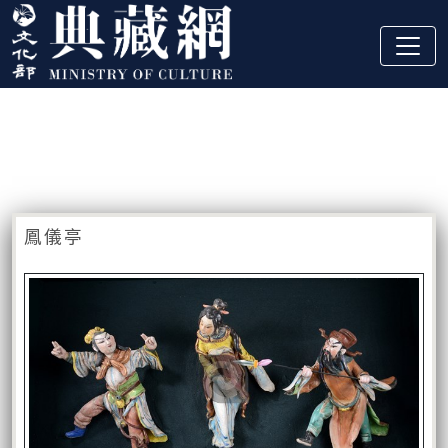
跳到主要內容
:::
藏品資訊
:::
鳳儀亭