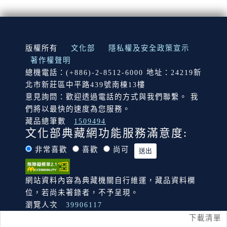
:::
版權所有
文化部
隱私權及安全政策宣示
著作權聲明
總機電話：(+886)-2-8512-6000 地址：24219新
北市新莊區中平路439號南棟13樓
意見詢問：歡迎透過電話的方式與我們聯繫。 我
們將以最快的速度為您服務。
藏品總筆數
1509494
文化部典藏網功能服務滿意度:
非常喜歡
喜歡
尚可
網站資料內容為典藏機關自行維運，藏品資料欄
位，若尚未著錄者，不予呈現。
瀏覽人次
39906117
下載清單