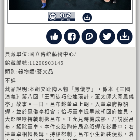
典藏單位:國立傳統藝術中心/
館藏編號:11200903145
類別:器物類\藝文品
不詳
藏品說明:本組交趾陶人物「鳳儀亭」，係本《三國
演義》第八回「王司徒巧使連環計，董太師大閙鳯儀
亭」故事。一日，呂布趁董卓上朝，入董卓府探貂
蟬，並於鳳儀亭相會；恰巧董卓提早散朝回府撞見，
大怒咆哮持戟刺擲呂布。王允見時機成熟，乃説服呂
布，鏟除董卓。本件交趾陶佈局為貂蟬花衫居中；右
邊董卓相帽長髯，持槍怒刺；呂布小生輕裝便服，倉