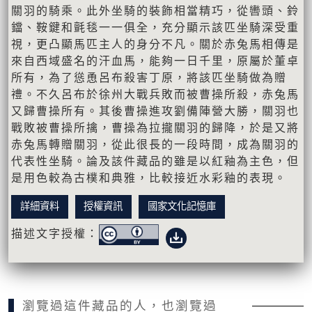
關羽的騎乘。此外坐騎的裝飾相當精巧，從轡頭、鈴
鐺、鞍鍵和氈毯一一俱全，充分顯示該匹坐騎深受重
視，更凸顯馬匹主人的身分不凡。關於赤兔馬相傳是
來自西域盛名的汗血馬，能夠一日千里，原屬於董卓
所有，為了慫恿呂布殺害丁原，將該匹坐騎做為贈
禮。不久呂布於徐州大戰兵敗而被曹操所殺，赤兔馬
又歸曹操所有。其後曹操進攻劉備陣營大勝，關羽也
戰敗被曹操所擒，曹操為拉攏關羽的歸降，於是又將
赤兔馬轉贈關羽，從此很長的一段時間，成為關羽的
代表性坐騎。論及該件藏品的雖是以紅釉為主色，但
是用色較為古樸和典雅，比較接近水彩釉的表現。
詳細資料
授權資訊
國家文化記憶庫
描述文字授權：
瀏覽過這件藏品的人，也瀏覽過