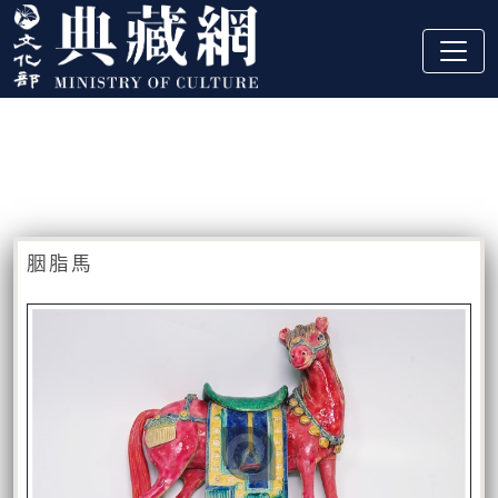
跳到主要內容
:::
藏品資訊
:::
胭脂馬