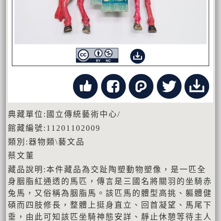
典藏單位:國立傳統藝術中心/
館藏編號:11201102009
類別:器物類\藝文品
蔡文董
藏品說明:本件藏品為交趾陶塑動物塑像，是一匹全
身胭脂紅通透的馬匹，傳言是三國名將關羽的坐騎赤
兔馬，又俗稱為胭脂馬。該匹馬的體型高挑、軀體健
碩而四肢修長，整體上挺身直立、回首凝望、馬尾下
垂，由此可知該匹坐騎神態安詳、靜止休憩等待主人