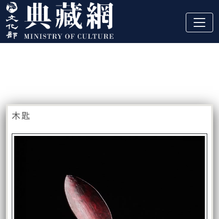
跳到主要內容
:::
藏品資訊
:::
木匙