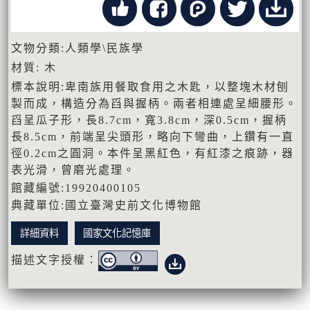
文物分類:人類學\民族學
材質: 木
標本說明:卑南族用餐取食用之木匙，以整塊木材刨
製而成，構造分為舀與握柄。兩者相連處呈細腰形。
舀呈瓜子形，長8.7cm，寬3.8cm，深0.5cm，握柄
長8.5cm，前端呈尖頭形，略向下彎曲，上鑽有一直
徑0.2cm之圓洞。本件呈黑紅色，有紅漆之痕跡，器
表光滑，曾磨光處理。
館藏編號:19920400105
典藏單位:國立臺灣史前文化博物館
詳細資料
國家文化記憶庫
描述文字授權：