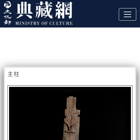
跳到主要內容
:::
藏品資訊
:::
主柱