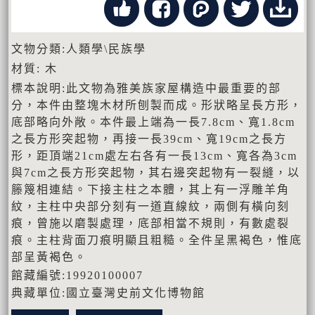
文物分類:人類學\民族學
材質: 木
標本說明:此文物為雅美族家屋構造中最重要的部
分，本件由整塊木材所刨製而成。形狀略呈長方形，
底部略向外敞。本件最上端為一長7.8cm、寬1.8cm
之長方形突起物，再接一長39cm、寬19cm之長方
形，距頂端21cm處左右各有一長13cm、寬各為3cm
與7cm之長方形突起物，其右邊突起物有一裂縫，以
籐篾相連結。下接主柱之本體，其上有一浮雕羊角
紋，主柱中央部分刻有一道直線紋，兩側有橫向刻
痕，曾施以磨製處理，底部相當不規則，有數處裂
痕。主柱背面刀痕明顯且粗糙。全件呈黑褐色，惟底
部呈黃褐色。
館藏編號:19920100007
典藏單位:國立臺灣史前文化博物館