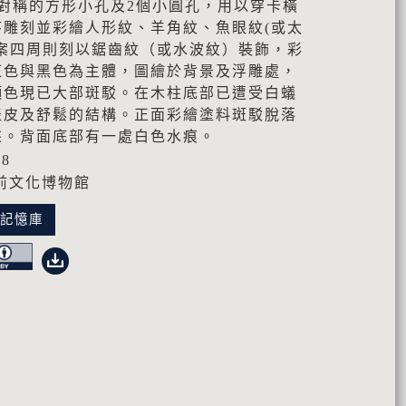
對稱的方形小孔及2個小圓孔，用以穿卡橫
序雕刻並彩繪人形紋、羊角紋、魚眼紋(或太
圖案四周則刻以鋸齒紋（或水波紋）裝飾，彩
紅色與黑色為主體，圖繪於背景及浮雕處，
顏色現已大部斑駁。在木柱底部已遭受白蟻
表皮及舒鬆的結構。正面彩繪塗料斑駁脫落
來。背面底部有一處白色水痕。
08
前文化博物館
化記憶庫