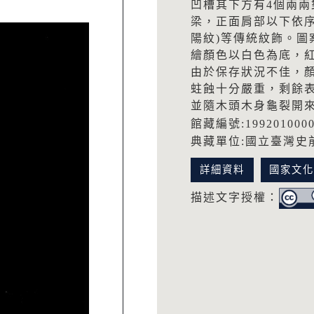
凹槽其下方有4個兩兩
梁，正面肩部以下依
陽紋)等傳統紋飾。
繪顏色以白色為底，
由於保存狀況不佳，
蛀蝕十分嚴重，剩餘
並隨木頭木身龜裂開
館藏編號:199201000
典藏單位:國立臺灣史
詳細資料
國家文
描述文字授權：