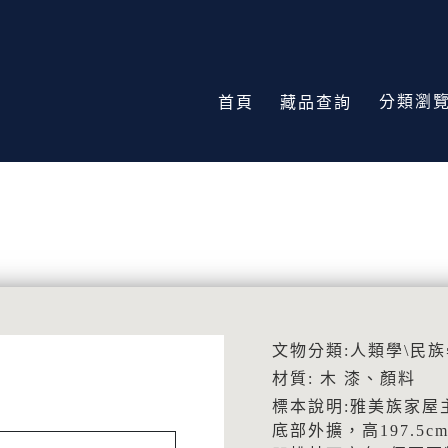
分類瀏
首頁
藏品查詢
文物分類:人類學\民族
材質: 木 漆、顏料
標本說明:雅美族家屋
底部外擴，高197.5c