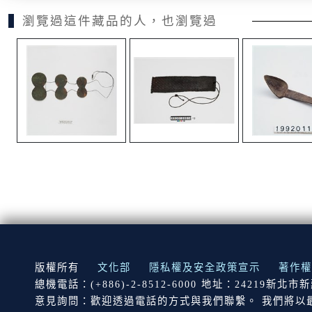
瀏覽過這件藏品的人，也瀏覽過
:::
版權所有
文化部
隱私權及安全政策宣示
著作權
總機電話：(+886)-2-8512-6000 地址：24219新北
意見詢問：歡迎透過電話的方式與我們聯繫。 我們將以