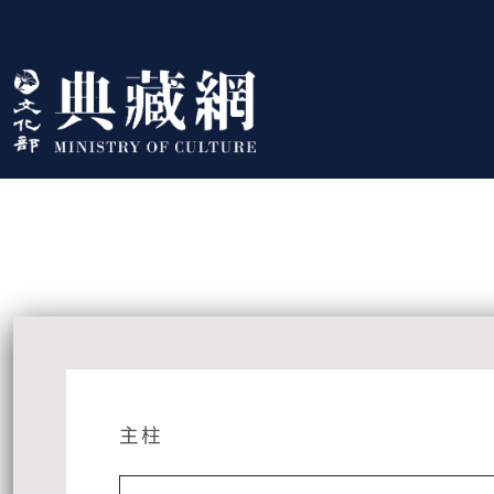
跳到主要內容
:::
藏品資訊
:::
主柱