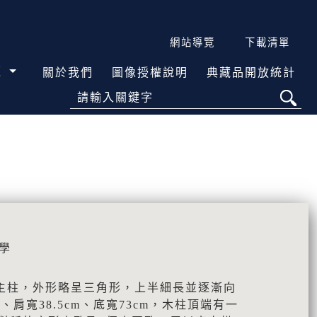
網站導覽
下載清單
覽
關於我們
圖像授權說明
典藏品開放統計
請輸入關鍵字
學
主柱，外形略呈三角形，上半細長並逐漸向
m、肩寬38.5cm、底寬73cm，木柱頂端有一