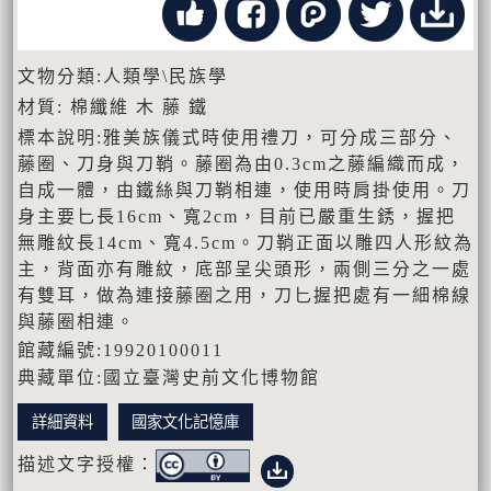
文物分類:人類學\民族學
材質: 棉纖維 木 藤 鐵
標本說明:雅美族儀式時使用禮刀，可分成三部分、
藤圈、刀身與刀鞘。藤圈為由0.3cm之藤編織而成，
自成一體，由鐵絲與刀鞘相連，使用時肩掛使用。刀
身主要匕長16cm、寬2cm，目前已嚴重生銹，握把
無雕紋長14cm、寬4.5cm。刀鞘正面以雕四人形紋為
主，背面亦有雕紋，底部呈尖頭形，兩側三分之一處
有雙耳，做為連接藤圈之用，刀匕握把處有一細棉線
與藤圈相連。
館藏編號:19920100011
典藏單位:國立臺灣史前文化博物館
詳細資料
國家文化記憶庫
描述文字授權：