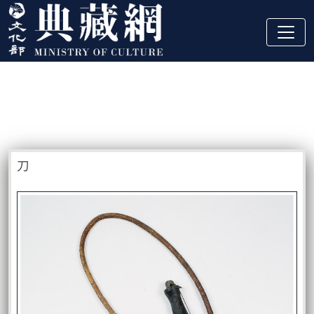
跳到主要內容
:::
藏品資訊
:::
刀