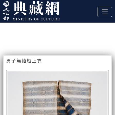
跳到主要內容
:::
藏品資訊
:::
男子無袖短上衣