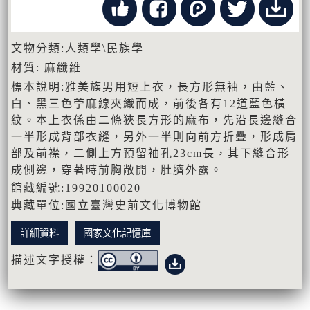
文物分類:人類學\民族學
材質: 麻纖維
標本說明:雅美族男用短上衣，長方形無袖，由藍、
白、黑三色苧麻線夾織而成，前後各有12道藍色橫
紋。本上衣係由二條狹長方形的麻布，先沿長邊縫合
一半形成背部衣縫，另外一半則向前方折疊，形成肩
部及前襟，二側上方預留袖孔23cm長，其下縫合形
成側邊，穿著時前胸敞開，肚臍外露。
館藏編號:19920100020
典藏單位:國立臺灣史前文化博物館
詳細資料
國家文化記憶庫
描述文字授權：