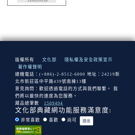
:::
版權所有
文化部
隱私權及安全政策宣示
著作權聲明
總機電話：(+886)-2-8512-6000 地址：24219新
北市新莊區中平路439號南棟13樓
意見詢問：歡迎透過電話的方式與我們聯繫。 我
們將以最快的速度為您服務。
藏品總筆數
1509494
文化部典藏網功能服務滿意度:
非常喜歡
喜歡
尚可