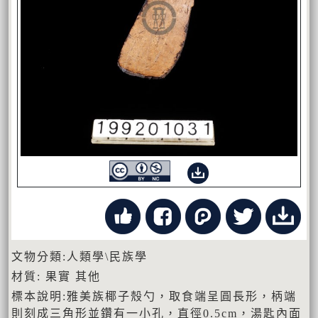
文物分類:人類學\民族學
材質: 果實 其他
標本說明:雅美族椰子殼勺，取食端呈圓長形，柄端
則刻成三角形並鑽有一小孔，直徑0.5cm，湯匙內面