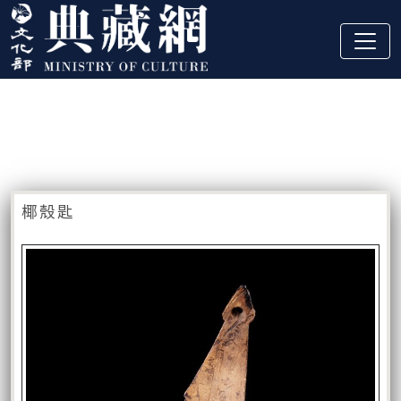
跳到主要內容
:::
藏品資訊
:::
椰殼匙