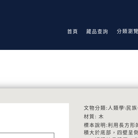
分類瀏
首頁
藏品查詢
文物分類:人類學\民族
材質: 木
標本說明:利用長方形
積大於底部，四壁呈