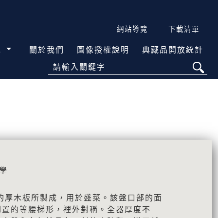
網站導覽
下載清單
覽
關於我們
圖像授權說明
典藏品開放統計
請輸入關鍵字
學
的厚木板所製成，用於盛菜。該盤口部的面
倒置的等腰梯形，裡外對稱。全器厚度不