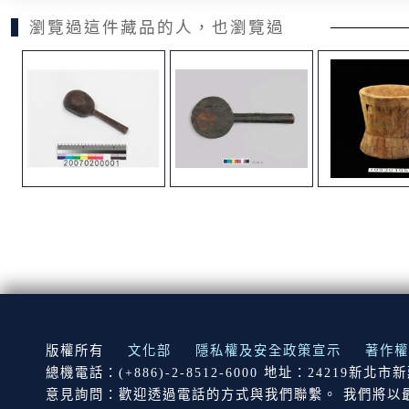
瀏覽過這件藏品的人，也瀏覽過
:::
版權所有
文化部
隱私權及安全政策宣示
著作權
總機電話：(+886)-2-8512-6000 地址：24219新北
意見詢問：歡迎透過電話的方式與我們聯繫。 我們將以