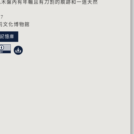
此木盤內有年輪且有刀割的痕跡和一道天然
77
前文化博物館
化記憶庫