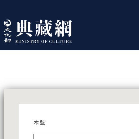
跳到主要內容
:::
藏品資訊
:::
木盤