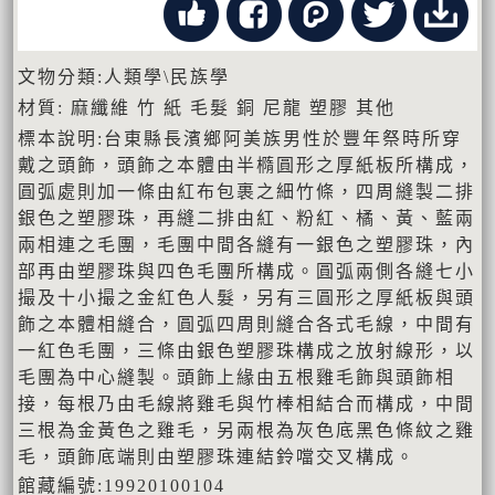
文物分類:人類學\民族學
材質: 麻纖維 竹 紙 毛髮 銅 尼龍 塑膠 其他
標本說明:台東縣長濱鄉阿美族男性於豐年祭時所穿
戴之頭飾，頭飾之本體由半橢圓形之厚紙板所構成，
圓弧處則加一條由紅布包裹之細竹條，四周縫製二排
銀色之塑膠珠，再縫二排由紅、粉紅、橘、黃、藍兩
兩相連之毛團，毛團中間各縫有一銀色之塑膠珠，內
部再由塑膠珠與四色毛團所構成。圓弧兩側各縫七小
撮及十小撮之金紅色人髮，另有三圓形之厚紙板與頭
飾之本體相縫合，圓弧四周則縫合各式毛線，中間有
一紅色毛團，三條由銀色塑膠珠構成之放射線形，以
毛團為中心縫製。頭飾上緣由五根雞毛飾與頭飾相
接，每根乃由毛線將雞毛與竹棒相結合而構成，中間
三根為金黃色之雞毛，另兩根為灰色底黑色條紋之雞
毛，頭飾底端則由塑膠珠連結鈴噹交叉構成。
館藏編號:19920100104