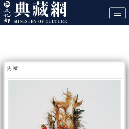
跳到主要內容
:::
藏品資訊
:::
男帽