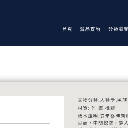
分類瀏
首頁
藏品查詢
文物分類:人類學\民族
材質: 竹 鐵 橡膠
標本說明:五年祭時刺
尖頭，中間挖空，穿入