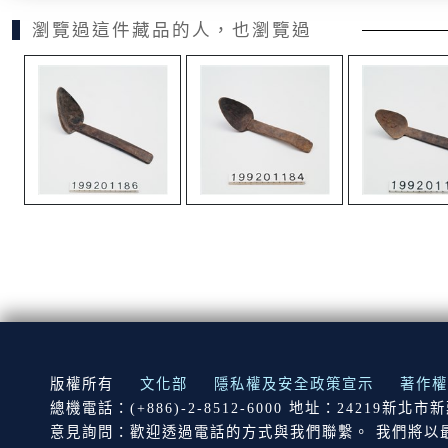
瀏覽過這件藏品的人，也瀏覽過
:::
版權所有
文化部
隱私權及安全政策宣示
著作權
總機電話：(+886)-2-8512-6000 地址：24219新北
意見詢問：歡迎透過電話的方式與我們聯繫。 我們將以