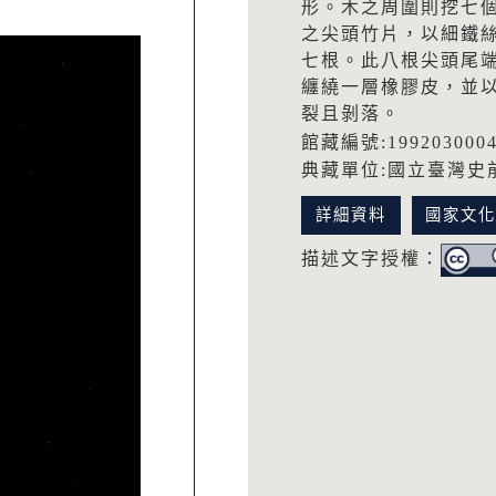
形。木之周圍則挖七
之尖頭竹片，以細鐵
七根。此八根尖頭尾端
纏繞一層橡膠皮，並
裂且剝落。
館藏編號:199203000
典藏單位:國立臺灣史
詳細資料
國家文
描述文字授權：