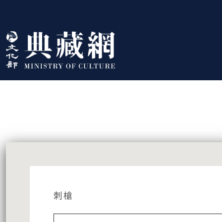
跳到主要內容
:::
藏品資訊
:::
刺槍