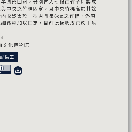
個半圓形凹洞，分別置入七根由竹子削製成
絲與中央之竹棍固定，且中央竹棍高於其餘
內收聚集於一根周圍長6cm之竹棍，外層
以細鐵絲加以固定，目前此橡膠皮已嚴重龜
44
前文化博物館
化記憶庫