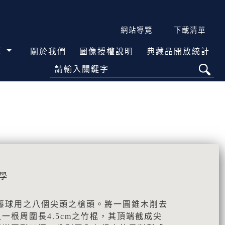
網站導覽
下載清單
覽
關於我們
圖像授權說明
典藏品開放統計
請輸入關鍵字
學
籐球用之八個尖頭之槍頭。將一圓錐木削去
一根周圍長4.5cm之竹棍，其頂端截成尖